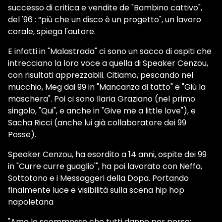
successo di critica e vendite de "Bambino cattivo",
del '96 : “più che un disco è un progetto", un lavoro
corale, spiega l'autore.
E infatti in "Malastrada" ci sono un sacco di ospiti che
intrecciano la loro voce a quella di Speaker Cenzou,
con risultati apprezzabili. Citiamo, pescando nel
mucchio, Meg dai 99 in "Mancanza di tatto" e "Giù la
maschera". Poi ci sono Ilaria Graziano (nel primo
singolo, "Qui", e anche in "Give me a little love"), e
Sacha Ricci (anche lui già collaboratore dei 99
Posse).
Speaker Cenzou, ha esordito a 14 anni, ospite dei 99
in "Curre curre guaglio'", ha poi lavorato con Neffa,
Sottotono e i Messaggeri della Dopa. Portando
finalmente luce e visibilità sulla scena hip hop
napoletana
"Amo le scommesse che tutti danno per perse: