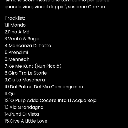
quando vinci, vinci il doppio", sostiene Cenzou.
Tracklist:
1.Il Mondo
2.Fino A Mò
3.Verità & Bugia
4.Mancanza Di Tatto
5.Prendimi
6.Menneah
7.Ke Me Kunt (Nun Piccià)
8.Giro Tra Le Storie
9.Giù La Maschera
10.Dal Palmo Del Mio Consanguineo
11.Qui
12.'O Purp Adda Cocere Inta Ll Acqua Soja
13.Ala Grandagna
14.Punti Di Vista
15.Give A Little Love