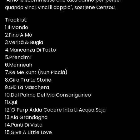
quando vinci, vinci il doppio", sostiene Cenzou.
Tracklist:
1.Il Mondo
2.Fino A Mò
3.Verità & Bugia
4.Mancanza Di Tatto
5.Prendimi
6.Menneah
7.Ke Me Kunt (Nun Piccià)
8.Giro Tra Le Storie
9.Giù La Maschera
10.Dal Palmo Del Mio Consanguineo
11.Qui
12.'O Purp Adda Cocere Inta Ll Acqua Soja
13.Ala Grandagna
14.Punti Di Vista
15.Give A Little Love