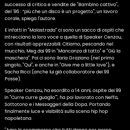
successo di critica e vendite de "Bambino cattivo",
del '96 : “più che un disco è un progetto", un lavoro
corale, spiega l'autore.
E infatti in "Malastrada" ci sono un sacco di ospiti che
intrecciano la loro voce a quella di Speaker Cenzou,
con risultati apprezzabili. Citiamo, pescando nel
mucchio, Meg dai 99 in "Mancanza di tatto" e "Giù la
maschera". Poi ci sono Ilaria Graziano (nel primo
singolo, "Qui", e anche in "Give me a little love"), e
Sacha Ricci (anche lui già collaboratore dei 99
Posse).
Speaker Cenzou, ha esordito a 14 anni, ospite dei 99
in "Curre curre guaglio'", ha poi lavorato con Neffa,
Sottotono e i Messaggeri della Dopa. Portando
finalmente luce e visibilità sulla scena hip hop
napoletana
"Amo le scommesse che tutti danno per perse: