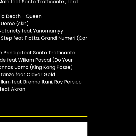
ale feat Santo Trafficante , Lord
la Death - Queen
 Uomo (skit)
 Notoriety feat Yanomamyy
o Step feat Piotta, Grandi Numeri (Cor
e Principi feat Santo Trafficante
ide feat Wiliam Pascal (Do Your
annas Uomo (King Kong Posse)
Stanze feat Claver Gold
llum feat Brenno Itani, Roy Persico
 feat Akran