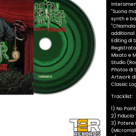
Interamen
"Suona male
synth e ba
"Chiamala 
additional
Editing di 
Registrato
Mixato e M
Studio (R
Photos di 
Artwork di
Classic Lo
Tracklist:
1) No Poin
2) Fiducia
3) Potere
(Micromal