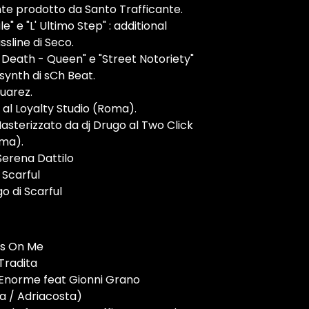
te prodotto da Santo Trafficante.
" e "L' Ultimo Step" : additional
ssline di Seco.
Death - Queen" e "Street Notoriety"
 synth di sCh Beat.
Suarez.
 al Loyalty Studio (Roma).
asterizzato da dj Drugo al Two Click
oma).
Serena Dattilo
 Scarful
go di Scarful
ts On Me
 Tradita
 Enorme feat Gionni Grano
a / Adriacosta)