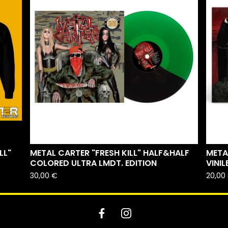
LL"
METAL CARTER "FRESH KILL" HALF&HALF
META
COLORED ULTRA LMDT. EDITION
VINIL
30,00
€
20,00