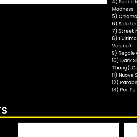
4) Suona M
Madness
5) Chiama
6) Solo Un
7) Street
8) L'ultim
Veleno)
9) Regole 
10) Dark S
Thang), C
11) Nuove 
12) Parabe
13) Per Te
TS